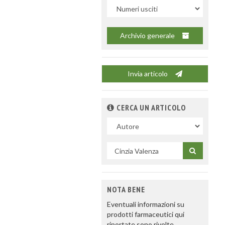
Uscite
Archivio generale
Invia articolo
CERCA UN ARTICOLO
Nel
campo
Cerca
per
titolo
NOTA BENE
Eventuali informazioni su
prodotti farmaceutici qui
riportate sono rivolte