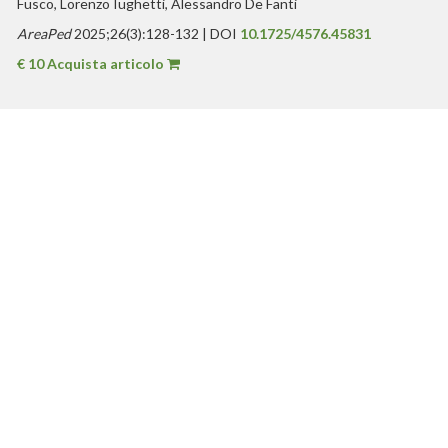
Fusco, Lorenzo Iughetti, Alessandro De Fanti
AreaPed
2025;26(3):128-132 | DOI
10.1725/4576.45831
€ 10 Acquista articolo