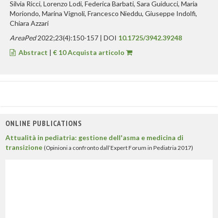
Silvia Ricci, Lorenzo Lodi, Federica Barbati, Sara Guiducci, Maria
Moriondo, Marina Vignoli, Francesco Nieddu, Giuseppe Indolfi,
Chiara Azzari
AreaPed
2022;23(4):150-157 | DOI
10.1725/3942.39248
Abstract
|
€ 10 Acquista articolo
ONLINE PUBLICATIONS
Attualità in pediatria: gestione dell'asma e medicina di
transizione
(Opinioni a confronto dall’Expert Forum in Pediatria 2017)