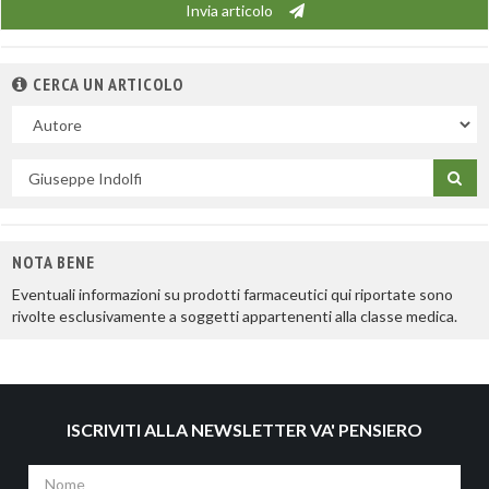
Invia articolo
CERCA UN ARTICOLO
Nel
campo
Cerca
per
titolo
NOTA BENE
Eventuali informazioni su prodotti farmaceutici qui riportate sono
rivolte esclusivamente a soggetti appartenenti alla classe medica.
ISCRIVITI ALLA NEWSLETTER VA' PENSIERO
Nome