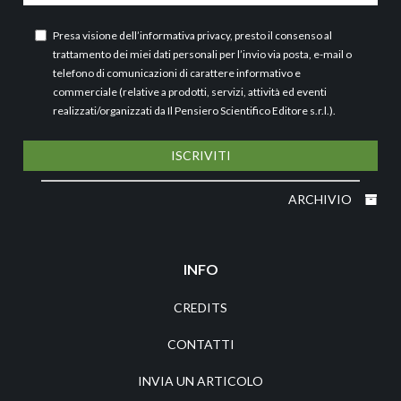
Presa visione dell’
informativa privacy
, presto il consenso al
trattamento dei miei dati personali per l’invio via posta, e-mail o
telefono di comunicazioni di carattere informativo e
commerciale (relative a prodotti, servizi, attività ed eventi
realizzati/organizzati da Il Pensiero Scientifico Editore s.r.l.).
ISCRIVITI
ARCHIVIO
INFO
CREDITS
CONTATTI
INVIA UN ARTICOLO