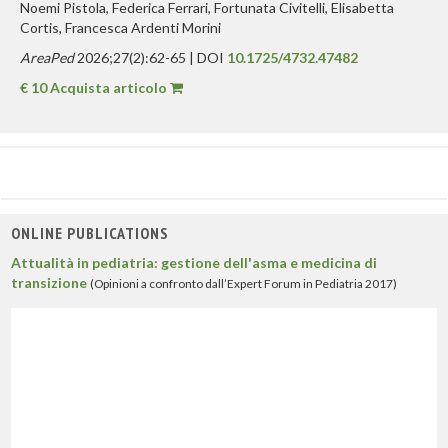
Noemi Pistola, Federica Ferrari, Fortunata Civitelli, Elisabetta
Cortis, Francesca Ardenti Morini
AreaPed
2026;27(2):62-65 | DOI
10.1725/4732.47482
€ 10 Acquista articolo
ONLINE PUBLICATIONS
Attualità in pediatria: gestione dell'asma e medicina di
transizione
(Opinioni a confronto dall’Expert Forum in Pediatria 2017)