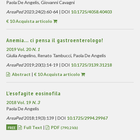
Paola De Angelis, Giovanni Cavagni
AreaPed
2023;24(2):60-64 | DOI
10.1725/4058.40403
€ 10 Acquista articolo
Anemia... ci pensa il gastroenterologo!
2019 Vol. 20
N. 1
Giulia Angelino, Renato Tambucci, Paola De Angelis
AreaPed
2019;20(1):14-19 | DOI
10.1725/3139.31218
Abstract
|
€ 10 Acquista articolo
L’esofagite eosinofila
2018 Vol. 19
N. 3
Paola De Angelis
AreaPed
2018;19(3):139 | DOI
10.1725/2994.29967
Full Text
|
PDF
FREE
(790,2 kb)