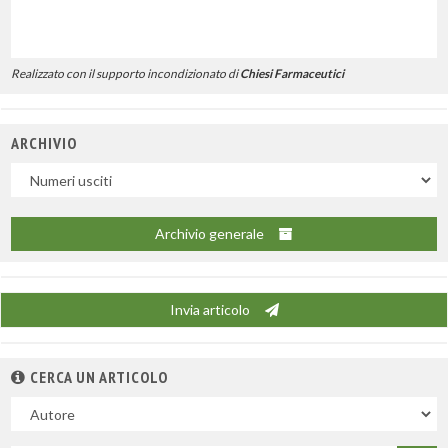
Realizzato con il supporto incondizionato di
Chiesi Farmaceutici
ARCHIVIO
Uscite
Archivio generale
Invia articolo
CERCA UN ARTICOLO
Nel
campo