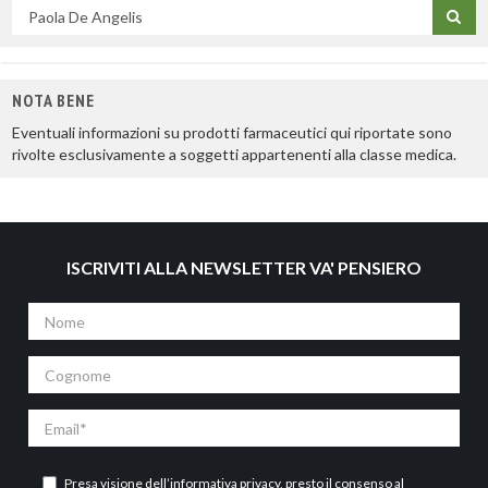
Cerca
per
titolo
NOTA BENE
Eventuali informazioni su prodotti farmaceutici qui riportate sono
rivolte esclusivamente a soggetti appartenenti alla classe medica.
ISCRIVITI ALLA NEWSLETTER VA' PENSIERO
Nome
Cognome
Email
Presa visione dell’
informativa privacy
, presto il consenso al