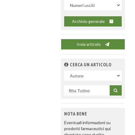
Uscite
Archivio generale
Invia articolo
CERCA UN ARTICOLO
Nel
campo
Cerca
per
titolo
NOTA BENE
Eventuali informazioni su
prodotti farmaceutici qui
riportate sono rivolte