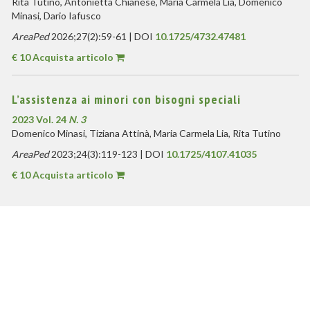
Rita Tutino, Antonietta Chianese, Maria Carmela Lia, Domenico
Minasi, Dario Iafusco
AreaPed
2026;27(2):59-61 | DOI
10.1725/4732.47481
€ 10 Acquista articolo
L’assistenza ai minori con bisogni speciali
2023 Vol. 24
N. 3
Domenico Minasi, Tiziana Attinà, Maria Carmela Lia, Rita Tutino
AreaPed
2023;24(3):119-123 | DOI
10.1725/4107.41035
€ 10 Acquista articolo