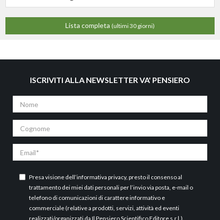
Lista completa
(ultimi 30 giorni)
ISCRIVITI ALLA NEWSLETTER VA' PENSIERO
Nome
Cognome
Email
Presa visione dell’
informativa privacy
, presto il consenso al
trattamento dei miei dati personali per l’invio via posta, e-mail o
telefono di comunicazioni di carattere informativo e
commerciale (relative a prodotti, servizi, attività ed eventi
realizzati/organizzati da Il Pensiero Scientifico Editore s.r.l.).