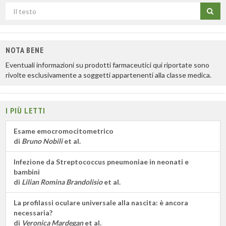
Cerca
per
titolo
NOTA BENE
Eventuali informazioni su prodotti farmaceutici qui riportate sono
rivolte esclusivamente a soggetti appartenenti alla classe medica.
I PIÙ LETTI
Esame emocromocitometrico
di
Bruno Nobili
et al.
Infezione da Streptococcus pneumoniae in neonati e
bambini
di
Lilian Romina Brandolisio
et al.
La profilassi oculare universale alla nascita: è ancora
necessaria?
di
Veronica Mardegan
et al.