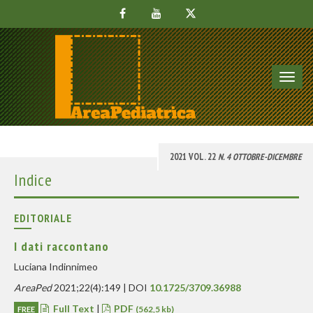
Toggl
navig
2021 VOL. 22
N. 4 OTTOBRE-DICEMBRE
Indice
EDITORIALE
I dati raccontano
Luciana Indinnimeo
AreaPed
2021;22(4):149 | DOI
10.1725/3709.36988
Full Text
|
PDF
FREE
(562,5 kb)