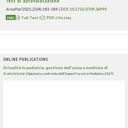
Test di autovalutazione
AreaPed
2021;22(4):183-184 | DOI
10.1725/3709.36995
Full Text
|
PDF
FREE
(793,4 kb)
ONLINE PUBLICATIONS
Attualità in pediatria: gestione dell'asma e medicina di
transizione
(Opinioni a confronto dall’Expert Forum in Pediatria 2017)