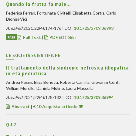
Quando la frutta fa male…
Federica Ferrari, Fortunata Civitelli, Elisabetta Cortis, Carlo
Dionisi-Vici
AreaPed
2021;22(4):174-176 | DOI
10.1725/3709.36993
Full Text
|
PDF
FREE
(655,0 kb)
LE SOCIETÀ SCIENTIFICHE
Il trattamento della sindrome nefrosica idiopatica
in età pediatrica
Andrea Pasini, Elisa Benetti, Roberta Camilla, Giovanni Conti,
William Morello, Daniela Molino, Laura Massella
AreaPed
2021;22(4):178-182 | DOI
10.1725/3709.36994
Abstract
|
€ 10 Acquista articolo
QUIZ