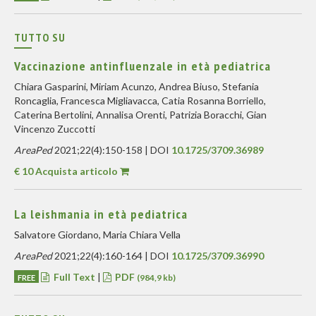
TUTTO SU
Vaccinazione antinfluenzale in età pediatrica
Chiara Gasparini, Miriam Acunzo, Andrea Biuso, Stefania
Roncaglia, Francesca Migliavacca, Catia Rosanna Borriello,
Caterina Bertolini, Annalisa Orenti, Patrizia Boracchi, Gian
Vincenzo Zuccotti
AreaPed
2021;22(4):150-158 | DOI
10.1725/3709.36989
€ 10 Acquista articolo
La leishmania in età pediatrica
Salvatore Giordano, Maria Chiara Vella
AreaPed
2021;22(4):160-164 | DOI
10.1725/3709.36990
Full Text
|
PDF
FREE
(984,9 kb)