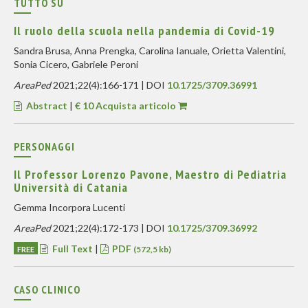
TUTTO SU
Il ruolo della scuola nella pandemia di Covid-19
Sandra Brusa, Anna Prengka, Carolina Ianuale, Orietta Valentini,
Sonia Cicero, Gabriele Peroni
AreaPed
2021;22(4):166-171 | DOI
10.1725/3709.36991
Abstract
|
€ 10 Acquista articolo
PERSONAGGI
Il Professor Lorenzo Pavone, Maestro di Pediatria
Università di Catania
Gemma Incorpora Lucenti
AreaPed
2021;22(4):172-173 | DOI
10.1725/3709.36992
Full Text
|
PDF
FREE
(572,5 kb)
CASO CLINICO